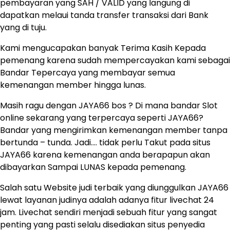
pembayaran yang SAH / VALID yang langung di
dapatkan melaui tanda transfer transaksi dari Bank
yang di tuju.
Kami mengucapakan banyak Terima Kasih Kepada
pemenang karena sudah mempercayakan kami sebagai
Bandar Tepercaya yang membayar semua
kemenangan member hingga lunas.
Masih ragu dengan JAYA66 bos ? Di mana bandar Slot
online sekarang yang terpercaya seperti JAYA66?
Bandar yang mengirimkan kemenangan member tanpa
bertunda – tunda. Jadi…. tidak perlu Takut pada situs
JAYA66 karena kemenangan anda berapapun akan
dibayarkan Sampai LUNAS kepada pemenang.
Salah satu Website judi terbaik yang diunggulkan JAYA66
lewat layanan judinya adalah adanya fitur livechat 24
jam. Livechat sendiri menjadi sebuah fitur yang sangat
penting yang pasti selalu disediakan situs penyedia