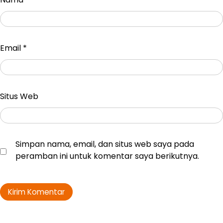
Email
*
Situs Web
Simpan nama, email, dan situs web saya pada
peramban ini untuk komentar saya berikutnya.