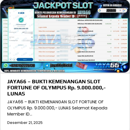
JAYA66 – BUKTI KEMENANGAN SLOT
FORTUNE OF OLYMPUS Rp. 9.000.000,-
LUNAS
JAYA66 – BUKTI KEMENANGAN SLOT FORTUNE OF
OLYMPUS Rp. 9.000.000,- LUNAS Selamat Kepada
Member ID…
Desember 21, 2025