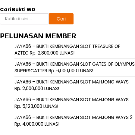
Cari Bukti WD
Cari
PELUNASAN MEMBER
JAYA66 – BUKTI KEMENANGAN SLOT TREASURE OF
AZTEC Rp. 2,800,000 LUNAS!
JAYA66 – BUKTI KEMENANGAN SLOT GATES OF OLYMPUS
SUPERSCATTER Rp. 6,000,000 LUNAS!
JAYA66 – BUKTI KEMENANGAN SLOT MAHJONG WAYS
Rp. 2,000,000 LUNAS!
JAYA66 – BUKTI KEMENANGAN SLOT MAHJONG WAYS
Rp. 5,123,000 LUNAS!
JAYA66 – BUKTI KEMENANGAN SLOT MAHJONG WAYS 2
Rp. 4,000,000 LUNAS!