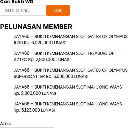
Cari Bukti WD
Cari
PELUNASAN MEMBER
JAYA66 – BUKTI KEMENANGAN SLOT GATES OF OLYMPUS
1000 Rp. 6,020,000 LUNAS!
JAYA66 – BUKTI KEMENANGAN SLOT TREASURE OF
AZTEC Rp. 2,800,000 LUNAS!
JAYA66 – BUKTI KEMENANGAN SLOT GATES OF OLYMPUS
SUPERSCATTER Rp. 6,000,000 LUNAS!
JAYA66 – BUKTI KEMENANGAN SLOT MAHJONG WAYS
Rp. 2,000,000 LUNAS!
JAYA66 – BUKTI KEMENANGAN SLOT MAHJONG WAYS
Rp. 5,123,000 LUNAS!
Arsip