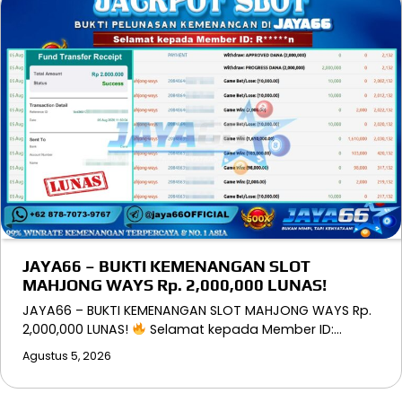
JAYA66 – BUKTI KEMENANGAN SLOT
MAHJONG WAYS Rp. 2,000,000 LUNAS!
JAYA66 – BUKTI KEMENANGAN SLOT MAHJONG WAYS Rp.
2,000,000 LUNAS!
Selamat kepada Member ID:…
Agustus 5, 2026