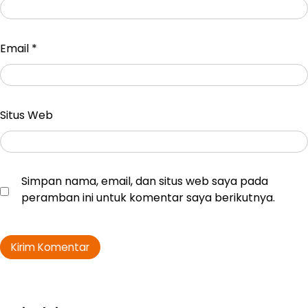
Email
*
Situs Web
Simpan nama, email, dan situs web saya pada
peramban ini untuk komentar saya berikutnya.