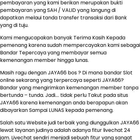
pembayaran yang kami berikan merupakan bukti
pembayaran yang SAH / VALID yang langung di
dapatkan melaui tanda transfer transaksi dari Bank
yang di tuju.
Kami mengucapakan banyak Terima Kasih Kepada
pemenang karena sudah mempercayakan kami sebagai
Bandar Tepercaya yang membayar semua
kemenangan member hingga lunas.
Masih ragu dengan JAYA66 bos ? Di mana bandar Slot
online sekarang yang terpercaya seperti JAYA66?
Bandar yang mengirimkan kemenangan member tanpa
bertunda – tunda. Jadi…. tidak perlu Takut pada situs
JAYA66 karena kemenangan anda berapapun akan
dibayarkan Sampai LUNAS kepada pemenang.
Salah satu Website judi terbaik yang diunggulkan JAYA66
lewat layanan judinya adalah adanya fitur livechat 24
jam. Livechat sendiri menjadi sebuah fitur yang sangat