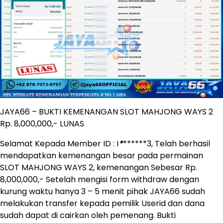
JAYA66 – BUKTI KEMENANGAN SLOT MAHJONG WAYS 2
Rp. 8,000,000,- LUNAS
Selamat Kepada Member ID : I
*
******3, Telah berhasil
mendapatkan kemenangan besar pada permainan
SLOT MAHJONG WAYS 2, kemenangan Sebesar Rp.
8,000,000,- Setelah mengisi form withdraw dengan
kurung waktu hanya 3 – 5 menit pihak JAYA66 sudah
melakukan transfer kepada pemilik Userid dan dana
sudah dapat di cairkan oleh pemenang. Bukti