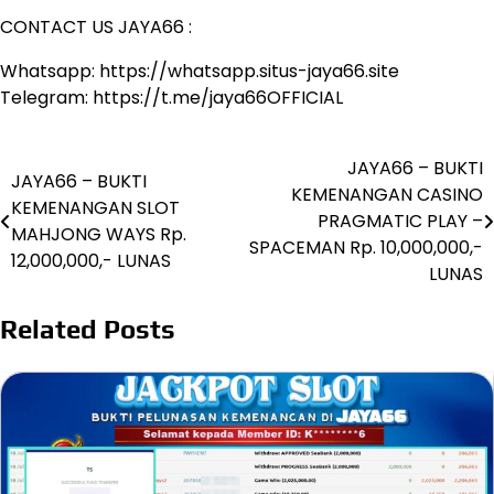
CONTACT US JAYA66 :
Whatsapp: https://whatsapp.situs-jaya66.site
Telegram: https://t.me/jaya66OFFICIAL
JAYA66 – BUKTI
Navigasi
JAYA66 – BUKTI
KEMENANGAN CASINO
KEMENANGAN SLOT
pos
PRAGMATIC PLAY –
MAHJONG WAYS Rp.
SPACEMAN Rp. 10,000,000,-
12,000,000,- LUNAS
LUNAS
Related Posts