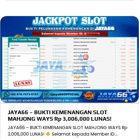
JAYA66 – BUKTI KEMENANGAN SLOT
MAHJONG WAYS Rp 3,006,000 LUNAS!
JAYA66 – BUKTI KEMENANGAN SLOT MAHJONG WAYS Rp
3,006,000 LUNAS!
Selamat kepada Member ID:…