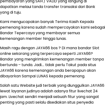
pembayaran yang SAH / VALID yang langung di
dapatkan melaui tanda transfer transaksi dari Bank
yang di tuju.
Kami mengucapakan banyak Terima Kasih Kepada
pemenang karena sudah mempercayakan kami sebagai
Bandar Tepercaya yang membayar semua
kemenangan member hingga lunas.
Masih ragu dengan JAYA66 bos ? Di mana bandar Slot
online sekarang yang terpercaya seperti JAYA66?
Bandar yang mengirimkan kemenangan member tanpa
bertunda – tunda. Jadi…. tidak perlu Takut pada situs
JAYA66 karena kemenangan anda berapapun akan
dibayarkan Sampai LUNAS kepada pemenang.
Salah satu Website judi terbaik yang diunggulkan JAYA66
lewat layanan judinya adalah adanya fitur livechat 24
jam. Livechat sendiri menjadi sebuah fitur yang sangat
penting yang pasti selalu disediakan situs penyedia