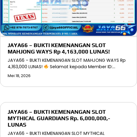
JAYA66 – BUKTI KEMENANGAN SLOT
MAHJONG WAYS Rp 4,163,000 LUNAS!
JAYA66 – BUKTI KEMENANGAN SLOT MAHJONG WAYS Rp
4,163,000 LUNAS!
Selamat kepada Member ID:…
Mei 18, 2026
JAYA66 – BUKTI KEMENANGAN SLOT
MYTHICAL GUARDIANS Rp. 6,000,000,-
LUNAS
JAYA66 – BUKTI KEMENANGAN SLOT MYTHICAL