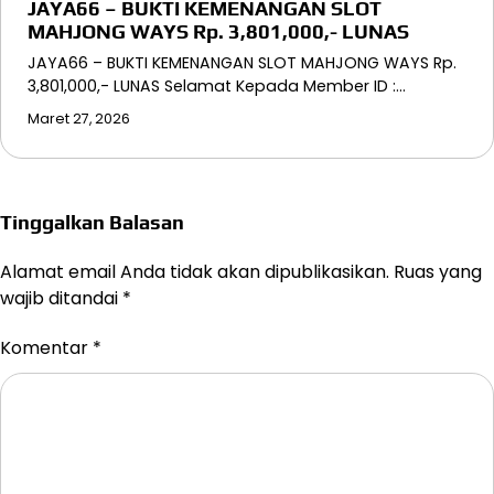
JAYA66 – BUKTI KEMENANGAN SLOT
MAHJONG WAYS Rp. 3,801,000,- LUNAS
JAYA66 – BUKTI KEMENANGAN SLOT MAHJONG WAYS Rp.
3,801,000,- LUNAS Selamat Kepada Member ID :…
Maret 27, 2026
Tinggalkan Balasan
Alamat email Anda tidak akan dipublikasikan.
Ruas yang
wajib ditandai
*
Komentar
*