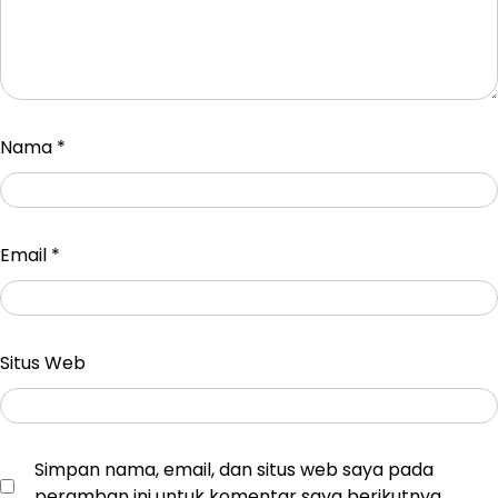
Nama
*
Email
*
Situs Web
Simpan nama, email, dan situs web saya pada
peramban ini untuk komentar saya berikutnya.