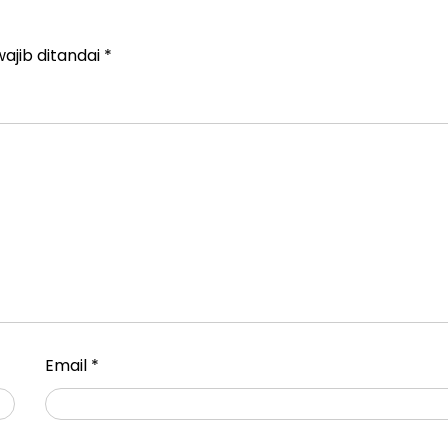
ajib ditandai
*
Email
*