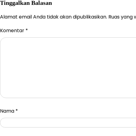
Tinggalkan Balasan
Alamat email Anda tidak akan dipublikasikan.
Ruas yang w
Komentar
*
Nama
*