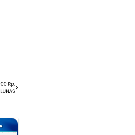
00 Rp.
- LUNAS