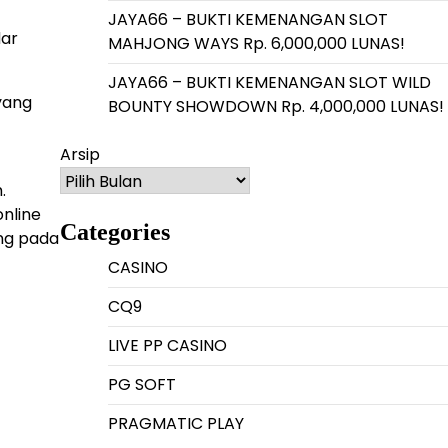
JAYA66 – BUKTI KEMENANGAN SLOT
ar
MAHJONG WAYS Rp. 6,000,000 LUNAS!
JAYA66 – BUKTI KEMENANGAN SLOT WILD
yang
BOUNTY SHOWDOWN Rp. 4,000,000 LUNAS!
Arsip
.
online
Categories
ng pada
CASINO
CQ9
LIVE PP CASINO
PG SOFT
PRAGMATIC PLAY