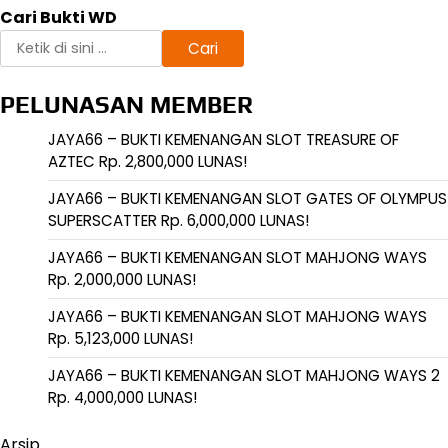
Cari Bukti WD
Cari
PELUNASAN MEMBER
JAYA66 – BUKTI KEMENANGAN SLOT TREASURE OF
AZTEC Rp. 2,800,000 LUNAS!
JAYA66 – BUKTI KEMENANGAN SLOT GATES OF OLYMPUS
SUPERSCATTER Rp. 6,000,000 LUNAS!
JAYA66 – BUKTI KEMENANGAN SLOT MAHJONG WAYS
Rp. 2,000,000 LUNAS!
JAYA66 – BUKTI KEMENANGAN SLOT MAHJONG WAYS
Rp. 5,123,000 LUNAS!
JAYA66 – BUKTI KEMENANGAN SLOT MAHJONG WAYS 2
Rp. 4,000,000 LUNAS!
Arsip