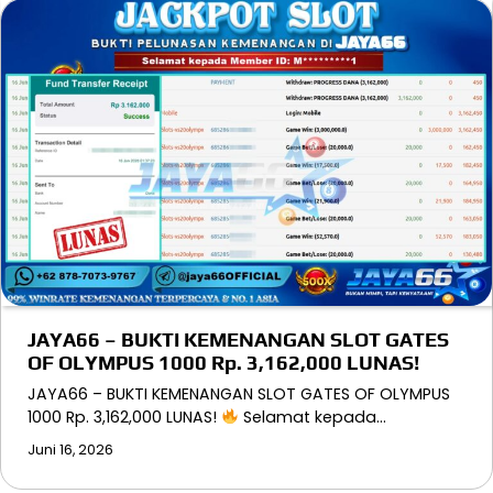
JAYA66 – BUKTI KEMENANGAN SLOT GATES
OF OLYMPUS 1000 Rp. 3,162,000 LUNAS!
JAYA66 – BUKTI KEMENANGAN SLOT GATES OF OLYMPUS
1000 Rp. 3,162,000 LUNAS!
Selamat kepada…
Juni 16, 2026