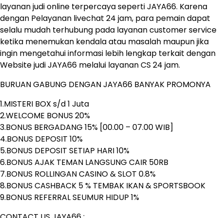
layanan judi online terpercaya seperti JAYA66. Karena
dengan Pelayanan livechat 24 jam, para pemain dapat
selalu mudah terhubung pada layanan customer service
ketika menemukan kendala atau masalah maupun jika
ingin mengetahui informasi lebih lengkap terkait dengan
Website judi JAYA66 melalui layanan CS 24 jam.
BURUAN GABUNG DENGAN JAYA66 BANYAK PROMONYA
1.MISTERI BOX s/d 1 Juta
2.WELCOME BONUS 20%
3.BONUS BERGADANG 15% [00.00 – 07.00 WIB]
4.BONUS DEPOSIT 10%
5.BONUS DEPOSIT SETIAP HARI 10%
6.BONUS AJAK TEMAN LANGSUNG CAIR 50RB
7.BONUS ROLLINGAN CASINO & SLOT 0.8%
8.BONUS CASHBACK 5 % TEMBAK IKAN & SPORTSBOOK
9.BONUS REFERRAL SEUMUR HIDUP 1%
CONTACT US JAYA66 :