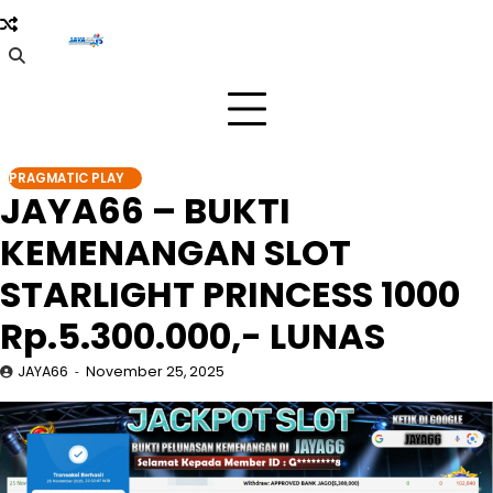
Skip
Beranda
LOGIN
to
DAFTAR
LIVECHAT
content
WHATSAPP
PRAGMATIC PLAY
JAYA66 – BUKTI
KEMENANGAN SLOT
STARLIGHT PRINCESS 1000
Rp.5.300.000,- LUNAS
JAYA66
November 25, 2025